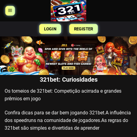
Skip
to
content
LOGIN
REGISTER
321bet: Curiosidades
Os torneios de 321bet: Competição acirrada e grandes
prêmios em jogo
Confira dicas para se dar bem jogando 321bet.A influência
dos speedruns na comunidade de jogadores.As regras do
321bet são simples e divertidas de aprender