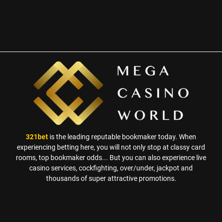
321bet
is the leading reputable bookmaker today. When
experiencing betting here, you will not only stop at classy card
rooms, top bookmaker odds... But you can also experience live
casino services, cockfighting, over/under, jackpot and
thousands of super attractive promotions.